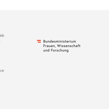
feb
e
nce