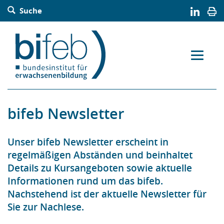
Barrierefreie Bedienung der Webseite:
Suche
Zur Navigation springen
Zur Suche springen
Zum Inhalt springen
Zur Sitemap springen
Zum Kontakt springen
Accesskey: [Alt+2]
Accesskey: [Alt+3]
Accesskey: [Alt+4]
Accesskey: [Alt+5]
Accesskey: [Alt+1]
bifeb Newsletter
Unser bifeb Newsletter erscheint in
regelmäßigen Abständen und beinhaltet
Details zu Kursangeboten sowie aktuelle
Informationen rund um das bifeb.
Nachstehend ist der aktuelle Newsletter für
Sie zur Nachlese.