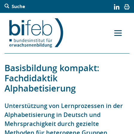
Barrierefreie Bedienung der Webseite:
Suche
Zur Navigation springen
Zur Suche springen
Zum Inhalt springen
Zur Sitemap springen
Zum Kontakt springen
Accesskey: [Alt+2]
Accesskey: [Alt+3]
Accesskey: [Alt+4]
Accesskey: [Alt+5]
Accesskey: [Alt+1]
Basisbildung kompakt:
Fachdidaktik
Alphabetisierung
Unterstützung von Lernprozessen in der
Alphabetisierung in Deutsch und
Mehrsprachigkeit durch gezielte
Methoden für heterogene Gruppen.