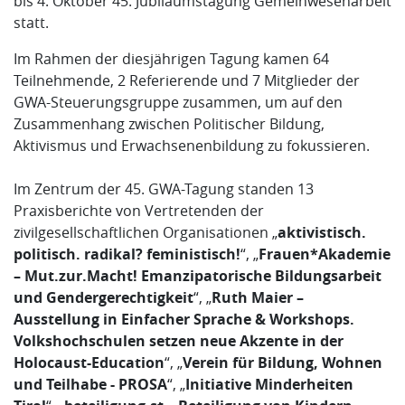
bis 4. Oktober 45. Jubiläumstagung Gemeinwesenarbeit
statt.
Im Rahmen der diesjährigen Tagung kamen 64
Teilnehmende, 2 Referierende und 7 Mitglieder der
GWA-Steuerungsgruppe zusammen, um auf den
Zusammenhang zwischen Politischer Bildung,
Aktivismus und Erwachsenenbildung zu fokussieren.
Im Zentrum der 45. GWA-Tagung standen 13
Praxisberichte von Vertretenden der
zivilgesellschaftlichen Organisationen „
aktivistisch.
politisch. radikal? feministisch!
“, „
Frauen*Akademie
– Mut.zur.Macht! Emanzipatorische Bildungsarbeit
und Gendergerechtigkeit
“, „
Ruth Maier –
Ausstellung in Einfacher Sprache & Workshops.
Volkshochschulen setzen neue Akzente in der
Holocaust-Education
“, „
Verein für Bildung, Wohnen
und Teilhabe - PROSA
“, „
Initiative Minderheiten