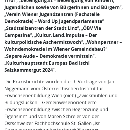
Tirol
“, „
beteiligung.st – Beteiligung von Kindern,
Jugendlichen sowie von Bürgerinnen und Bürgern
“,
„
Verein Wiener Jugendzentren (Fachstelle
Demokratie) – Word Up Jugendparlamente
“
„
Stadtteilzentren der Stadt Linz
“, „
ÖBV Via
Campesina
“, „
Kultur.Land.Impulse – Der
kulturpolitische Aschermittwoch
“, „
Wohnpartner –
Wohndemokratie im Wiener Gemeindebau?
“,
„
Sapere Aude – Demokratie vermitteln
“,
„
Kulturhauptstadt Europas Bad Ischl
Salzkammergut 2024
“.
Die Praxisberichte wurden durch Vorträge von Jan
Niggemann vom Österreichischen Institut für
Erwachsenenbildung Wien (oieb) „Zwickmühlen und
Bildungslücken – Gemeinwesenorientierte
Erwachsenenbildung zwischen Begrenzung und
Eigensinn“ und von Maren Schreier von der
Ostschweizer Fachhochschule St. Gallen „Ist