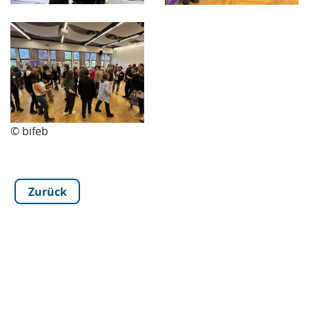
© bifeb
Zurück