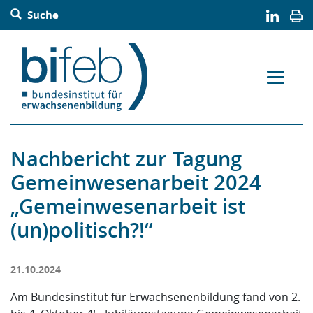
Barrierefreie Bedienung der Webseite:
Suche
Zur Navigation springen
Zur Suche springen
Zum Inhalt springen
Zur Sitemap springen
Zum Kontakt springen
Accesskey: [Alt+2]
Accesskey: [Alt+3]
Accesskey: [Alt+4]
Accesskey: [Alt+5]
Accesskey: [Alt+1]
Nachbericht zur Tagung
Gemeinwesenarbeit 2024
„Gemeinwesenarbeit ist
(un)politisch?!“
21.10.2024
Am Bundesinstitut für Erwachsenenbildung fand von 2.