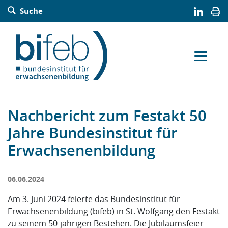
Barrierefreie Bedienung der Webseite:
Suche
Zur Navigation springen
Zur Suche springen
Zum Inhalt springen
Zur Sitemap springen
Zum Kontakt springen
Accesskey: [Alt+2]
Accesskey: [Alt+3]
Accesskey: [Alt+4]
Accesskey: [Alt+5]
Accesskey: [Alt+1]
Nachbericht zum Festakt 50
Jahre Bundesinstitut für
Erwachsenenbildung
06.06.2024
Am 3. Juni 2024 feierte das Bundesinstitut für
Erwachsenenbildung (bifeb) in St. Wolfgang den Festakt
zu seinem 50-jährigen Bestehen. Die Jubiläumsfeier