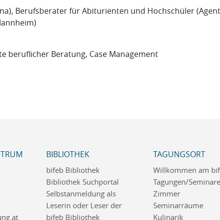
ena), Berufsberater für Abiturienten und Hochschüler (Agent
 Mannheim)
te beruflicher Beratung, Case Management
NTRUM
BIBLIOTHEK
TAGUNGSORT
bifeb Bibliothek
Willkommen am bi
Bibliothek Suchportal
Tagungen/Seminar
Selbstanmeldung als
Zimmer
Leserin oder Leser der
Seminarräume
ng.at
bifeb Bibliothek
Kulinarik