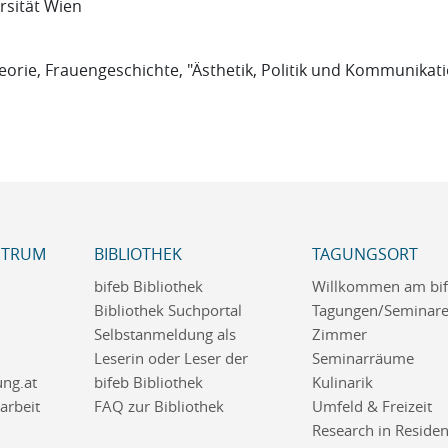
rsität Wien
eorie, Frauengeschichte, "Ästhetik, Politik und Kommunikat
NTRUM
BIBLIOTHEK
TAGUNGSORT
bifeb Bibliothek
Willkommen am bi
Bibliothek Suchportal
Tagungen/Seminar
Selbstanmeldung als
Zimmer
Leserin oder Leser der
Seminarräume
ng.at
bifeb Bibliothek
Kulinarik
rbeit
FAQ zur Bibliothek
Umfeld & Freizeit
Research in Reside