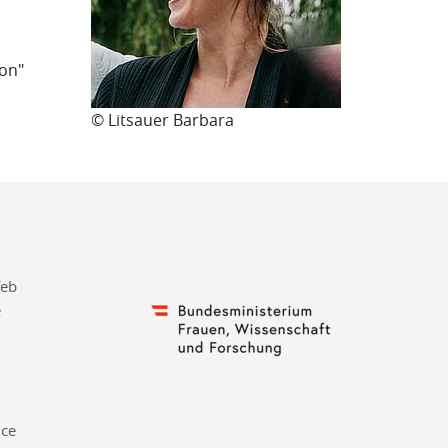
ion"
© Litsauer Barbara
feb
e
nce