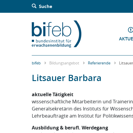
Barrierefreie Bedienung der Webseite:
Suche
Zur Navigation springen
Zur Suche springen
Zum Inhalt springen
Zur Sitemap springen
Zum Kontakt springen
Accesskey: [Alt+2]
Accesskey: [Alt+3]
Accesskey: [Alt+4]
Accesskey: [Alt+5]
Accesskey: [Alt+1]
AKTUE
bifeb
Bildungsangebot
Referierende
Litsaue
Litsauer Barbara
aktuelle Tätigkeit
wissenschaftliche Mitarbeiterin und Trainerin
Generalsekretärin des Instituts für Wissensc
Lehrbeauftragte am Institut für Politikwissen
Ausbildung & berufl. Werdegang