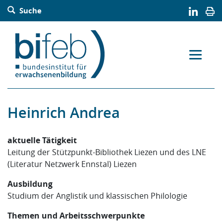
Barrierefreie Bedienung der Webseite:
Suche
Zur Navigation springen
Zur Suche springen
Zum Inhalt springen
Zur Sitemap springen
Zum Kontakt springen
Accesskey: [Alt+2]
Accesskey: [Alt+3]
Accesskey: [Alt+4]
Accesskey: [Alt+5]
Accesskey: [Alt+1]
Heinrich Andrea
aktuelle Tätigkeit
Leitung der Stützpunkt-Bibliothek Liezen und des LNE
(Literatur Netzwerk Ennstal) Liezen
Ausbildung
Studium der Anglistik und klassischen Philologie
Themen und Arbeitsschwerpunkte