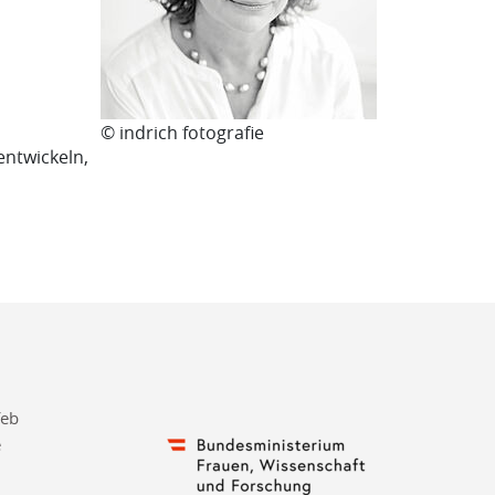
© indrich fotografie
entwickeln,
feb
e