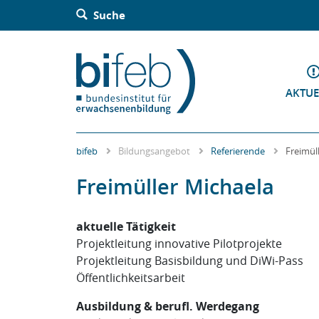
Barrierefreie Bedienung der Webseite:
Suche
Zur Navigation springen
Zur Suche springen
Zum Inhalt springen
Zur Sitemap springen
Zum Kontakt springen
Accesskey: [Alt+2]
Accesskey: [Alt+3]
Accesskey: [Alt+4]
Accesskey: [Alt+5]
Accesskey: [Alt+1]
AKTUE
bifeb
Bildungsangebot
Referierende
Freimül
Freimüller Michaela
aktuelle Tätigkeit
Projektleitung innovative Pilotprojekte
Projektleitung Basisbildung und DiWi-Pass
Öffentlichkeitsarbeit
Ausbildung & berufl. Werdegang