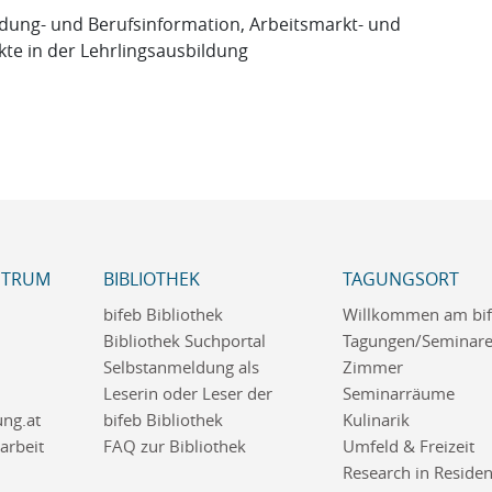
ildung- und Berufsinformation, Arbeitsmarkt- und
kte in der Lehrlingsausbildung
NTRUM
BIBLIOTHEK
TAGUNGSORT
bifeb Bibliothek
Willkommen am bi
Bibliothek Suchportal
Tagungen/Seminar
Selbstanmeldung als
Zimmer
Leserin oder Leser der
Seminarräume
ng.at
bifeb Bibliothek
Kulinarik
rbeit
FAQ zur Bibliothek
Umfeld & Freizeit
Research in Reside