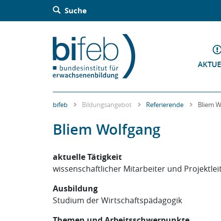
Barrierefreie Bedienung der Webseite:
Suche
Zur Navigation springen
Zur Suche springen
Zum Inhalt springen
Zur Sitemap springen
Zum Kontakt springen
Accesskey: [Alt+2]
Accesskey: [Alt+3]
Accesskey: [Alt+4]
Accesskey: [Alt+5]
Accesskey: [Alt+1]
AKTUE
bifeb
Bildungsangebot
Referierende
Bliem W
Bliem Wolfgang
aktuelle Tätigkeit
wissenschaftlicher Mitarbeiter und Projektlei
Ausbildung
Studium der Wirtschaftspädagogik
Themen und Arbeitsschwerpunkte