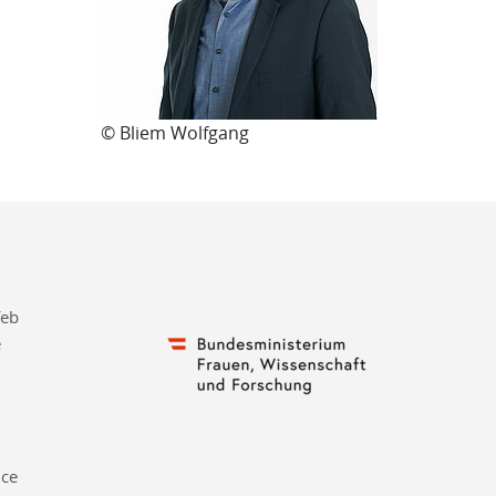
© Bliem Wolfgang
feb
e
nce