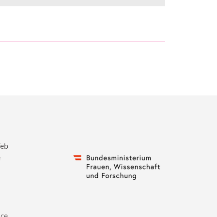
feb
e
nce