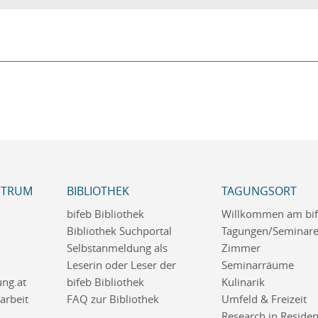
NTRUM
BIBLIOTHEK
TAGUNGSORT
bifeb Bibliothek
Willkommen am bi
Bibliothek Suchportal
Tagungen/Seminar
Selbstanmeldung als
Zimmer
Leserin oder Leser der
Seminarräume
ng.at
bifeb Bibliothek
Kulinarik
rbeit
FAQ zur Bibliothek
Umfeld & Freizeit
Research in Reside