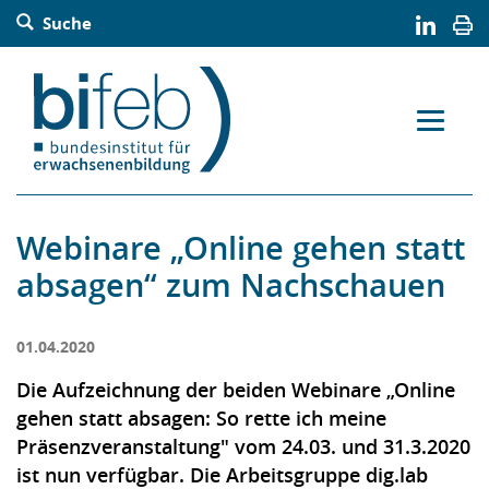
Barrierefreie Bedienung der Webseite:
Suche
Zur Navigation springen
Zur Suche springen
Zum Inhalt springen
Zur Sitemap springen
Zum Kontakt springen
Accesskey: [Alt+2]
Accesskey: [Alt+3]
Accesskey: [Alt+4]
Accesskey: [Alt+5]
Accesskey: [Alt+1]
Webinare „Online gehen statt
absagen“ zum Nachschauen
01.04.2020
Die Aufzeichnung der beiden Webinare „Online
gehen statt absagen: So rette ich meine
Präsenzveranstaltung" vom 24.03. und 31.3.2020
ist nun verfügbar. Die Arbeitsgruppe dig.lab