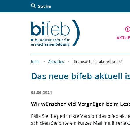
Barrierefreie Bedienung der Webseite:
Suche
Zur Navigation springen
Zur Suche springen
Zum Inhalt springen
Zur Sitemap springen
Zum Kontakt springen
Accesskey: [Alt+2]
Accesskey: [Alt+3]
Accesskey: [Alt+4]
Accesskey: [Alt+5]
Accesskey: [Alt+1]
AKTUE
bifeb
Aktuelles
Das neue bifeb-aktuell ist da!
Das neue bifeb-aktuell is
03.06.2024
Wir wünschen viel Vergnügen beim Les
Falls Sie die gedruckte Version des bifeb akt
schicken Sie bitte ein kurzes Mail mit Ihrer a