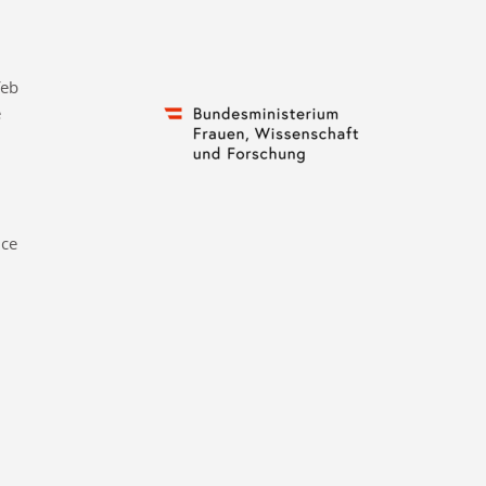
feb
e
nce