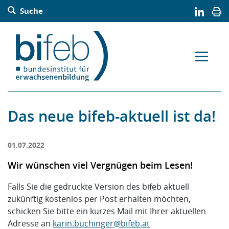
Barrierefreie Bedienung der Webseite:
Suche
Zur Navigation springen
Zur Suche springen
Zum Inhalt springen
Zur Sitemap springen
Zum Kontakt springen
Accesskey: [Alt+2]
Accesskey: [Alt+3]
Accesskey: [Alt+4]
Accesskey: [Alt+5]
Accesskey: [Alt+1]
Das neue bifeb-aktuell ist da!
01.07.2022
Wir wünschen viel Vergnügen beim Lesen!
Falls Sie die gedruckte Version des bifeb aktuell
zukünftig kostenlos per Post erhalten möchten,
schicken Sie bitte ein kurzes Mail mit Ihrer aktuellen
Adresse an
karin.buchinger
@
bifeb.at