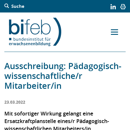
Barrierefreie Bedienung der Webseite:
Suche
Zur Navigation springen
Zur Suche springen
Zum Inhalt springen
Zur Sitemap springen
Zum Kontakt springen
Accesskey: [Alt+2]
Accesskey: [Alt+3]
Accesskey: [Alt+4]
Accesskey: [Alt+5]
Accesskey: [Alt+1]
Ausschreibung: Pädagogisch-
wissenschaftliche/r
Mitarbeiter/in
23.03.2022
Mit sofortiger Wirkung gelangt eine
Ersatzkraftplanstelle eines/r Pädagogisch-
wissenschaftlichen Mitarbeiters/in