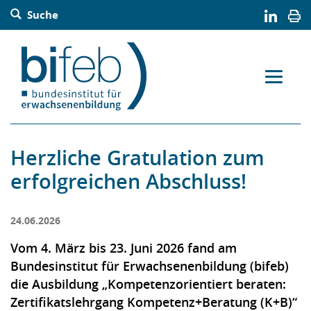
Barrierefreie Bedienung der Webseite:
Suche
Zur Navigation springen
Zur Suche springen
Zum Inhalt springen
Zur Sitemap springen
Zum Kontakt springen
Accesskey: [Alt+2]
Accesskey: [Alt+3]
Accesskey: [Alt+4]
Accesskey: [Alt+5]
Accesskey: [Alt+1]
Herzliche Gratulation zum
erfolgreichen Abschluss!
24.06.2026
Vom 4. März bis 23. Juni 2026 fand am
Bundesinstitut für Erwachsenenbildung (bifeb)
die Ausbildung „Kompetenzorientiert beraten:
Zertifikatslehrgang Kompetenz+Beratung (K+B)“