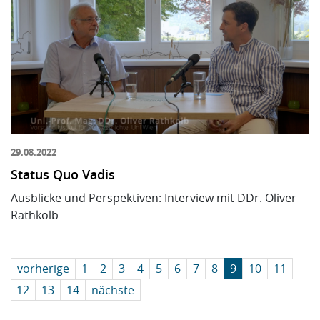
29.08.2022
Status Quo Vadis
Ausblicke und Perspektiven: Interview mit DDr. Oliver
Rathkolb
vorherige
1
2
3
4
5
6
7
8
9
10
11
12
13
14
nächste