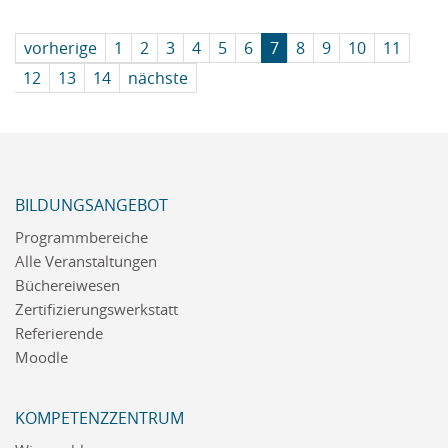
vorherige
1
2
3
4
5
6
7
8
9
10
11
12
13
14
nächste
BILDUNGSANGEBOT
Programmbereiche
Alle Veranstaltungen
Büchereiwesen
Zertifizierungswerkstatt
Referierende
Moodle
KOMPETENZZENTRUM