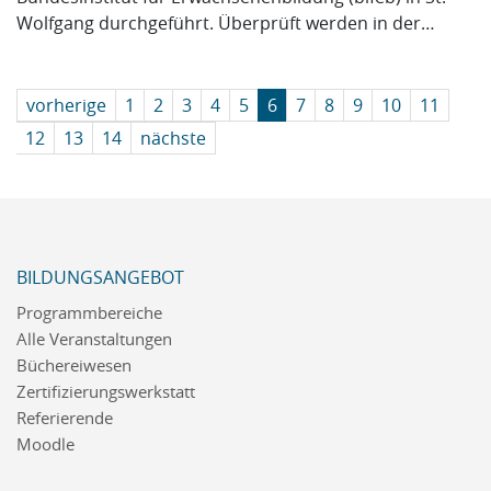
Wolfgang durchgeführt. Überprüft werden in der…
vorherige
1
2
3
4
5
6
7
8
9
10
11
12
13
14
nächste
BILDUNGSANGEBOT
Programmbereiche
Alle Veranstaltungen
Büchereiwesen
Zertifizierungswerkstatt
Referierende
Moodle